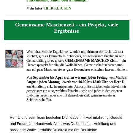
Strickzubehör, Nadeln oder Anleitungen.
Mehr Infos:
HIER KLICKEN
Gemeinsame Maschenzeit - ein Projekt, viele
Ergebnisse
Wenn draußen die Tage kürzer werden und drinnen das Licht wärmer
leuchtet, gibt es kaum etwas Schöneres, als gemeinsam kreativ zu sein.
Genau dafür gibt es unsere
GEMEINSAME MASCHENZEIT
– ein
Herzensprojekt für alle, die Wolle lieben, Gemeinschaft schätzen und
aus ein paar Maschen etwas ganz Besonderes entstehen lassen möchten.
Von
September bis April treffen wir uns jeden Freitag
, von
Mai bis
August jeden Montag
, jeweils von
16.00 bis 18.00 Uhr
bei
Herr U
am Amalienpark
. In entspannter Atmosphäre stricken oder häkeln wir
gemeinsam ein ausgewähltes Projekt – jede und jeder in den eigenen
Lieblingsfarben, aber alle mit demselben Ziel: gemeinsam etwas
Schönes schaffen.
Herr U und sein Team begleiten Dich dabei mit viel Erfahrung, Geduld
und Freude am Handwerk. Alles, was Du brauchst – Anleitung und
passende Wolle – erhältst Du direkt vor Ort. Der kleine