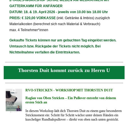
2-TAGES-WORKSHOP SCHAL WEBEN AM WEBRAHMEN MIT
GATTERKAMM FÜR ANFÄNGER
DATUM: 18. & 19. April 2026 - jeweils von 10.00 bis 18.00 Uhr
PREIS:
€ 320,00
VORKASSE
(inkl. Getränke & Imbiss) zuzüglich
Materialkosten (berechnet sich nach Material & Verbrauch)
max. 4 Teilnehmer*innen
Gekaufte Tickets können nur am gebuchten Tag eingelöst werden.
Umtausch bzw. Rückgabe der Tickets nicht möglich. Bei
Nichtteilnahme verfallen die Eintrittskarten.
Thorsten Duit kommt zurück zu Herrn U
RVO-STRICKEN - WORKSHOP MIT THORSTEN DUIT
Raglan von Oben Stricken – Ein Pullover entsteht von deinem
ersten Stich an
In diesem Workshop lädt dich Thorsten Duit zu einem ganz besonderen
Strickmoment ein: Schritt für Schritt wächst unter deinen Händen ein
kuscheliger Rundhalspullover – direkt von oben nach unten gestrickt.