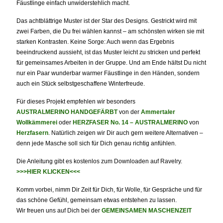
Fäustlinge einfach unwiderstehlich macht.
Das achtblättrige Muster ist der Star des Designs. Gestrickt wird mit
zwei Farben, die Du frei wählen kannst – am schönsten wirken sie mit
starken Kontrasten. Keine Sorge: Auch wenn das Ergebnis
beeindruckend aussieht, ist das Muster leicht zu stricken und perfekt
für gemeinsames Arbeiten in der Gruppe. Und am Ende hältst Du nicht
nur ein Paar wunderbar warmer Fäustlinge in den Händen, sondern
auch ein Stück selbstgeschaffene Winterfreude.
Für dieses Projekt empfehlen wir besonders
AUSTRALMERINO HANDGEFÄRBT
von der
Ammertaler
Wollkämmerei
oder
HERZFASER No. 14 – AUSTRALMERINO
von
Herzfasern
. Natürlich zeigen wir Dir auch gern weitere Alternativen –
denn jede Masche soll sich für Dich genau richtig anfühlen.
Die Anleitung gibt es kostenlos zum Downloaden auf Ravelry.
>>>HIER KLICKEN<<<
Komm vorbei, nimm Dir Zeit für Dich, für Wolle, für Gespräche und für
das schöne Gefühl, gemeinsam etwas entstehen zu lassen.
Wir freuen uns auf Dich bei der
GEMEINSAMEN MASCHENZEIT