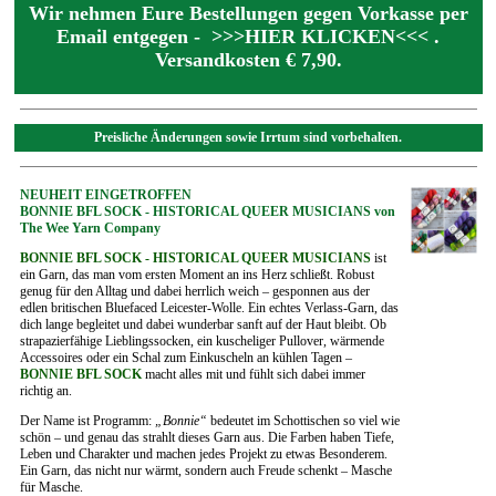
Wir nehmen Eure Bestellungen gegen Vorkasse per
Email entgegen -
>>>HIER KLICKEN<<<
.
Versandkosten € 7,90.
Preisliche Änderungen sowie Irrtum sind vorbehalten.
NEUHEIT EINGETROFFEN
BONNIE BFL SOCK - HISTORICAL QUEER MUSICIANS von
The Wee Yarn Company
BONNIE
BFL SOCK
- HISTORICAL QUEER MUSICIANS
ist
ein Garn, das man vom ersten Moment an ins Herz schließt. Robust
genug für den Alltag und dabei herrlich weich – gesponnen aus der
edlen britischen Bluefaced Leicester-Wolle. Ein echtes Verlass-Garn, das
dich lange begleitet und dabei wunderbar sanft auf der Haut bleibt. Ob
strapazierfähige Lieblingssocken, ein kuscheliger Pullover, wärmende
Accessoires oder ein Schal zum Einkuscheln an kühlen Tagen –
BONNIE
BFL SOCK
macht alles mit und fühlt sich dabei immer
richtig an.
Der Name ist Programm:
„Bonnie“
bedeutet im Schottischen so viel wie
schön – und genau das strahlt dieses Garn aus. Die Farben haben Tiefe,
Leben und Charakter und machen jedes Projekt zu etwas Besonderem.
Ein Garn, das nicht nur wärmt, sondern auch Freude schenkt – Masche
für Masche.