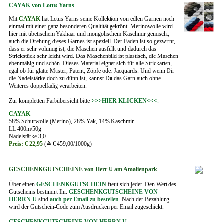
CAYAK von Lotus Yarns
Mit
CAYAK
hat Lotus Yarns seine Kollektion von edlen Garnen noch
einmal mit einer ganz besonderen Qualtität gekrönt. Merinowolle wird
hier mit tibetischem Yakhaar und mongolischem Kaschmir gemischt,
auch die Drehung dieses Garnes ist speziell. Der Faden ist so gezwirnt,
dass er sehr volumig ist, die Maschen ausfüllt und dadurch das
Strickstück sehr leicht wird. Das Maschenbild ist plastisch, die Maschen
ebenmäßig und schön. Dieses Material eignet sich für alle Strickarten,
egal ob für glatte Muster, Patent, Zöpfe oder Jacquards. Und wenn Dir
die Nadelstärke doch zu dünn ist, kannst Du das Garn auch ohne
Weiteres doppelfädig verarbeiten.
Zur kompletten Farbübersicht bitte
>>>HIER KLICKEN<<<
.
CAYAK
58% Schurwolle (Merino), 28% Yak, 14% Kaschmir
LL 400m/50g
Nadelstärke 3,0
Preis: € 22,95
(≙ € 459,00/1000g)
GESCHENKGUTSCHEINE von Herr U am Amalienpark
Über einen
GESCHENKGUTSCHEIN
freut sich jeder. Den Wert des
Gutscheins bestimmt Ihr.
GESCHENKGUTSCHEINE VON
HERRN U
sind
auch per Email zu bestellen
. Nach der Bezahlung
wird der Gutschein-Code zum Ausdrucken per Email zugeschickt.
GESCHENKGUTSCHEINE VON HERRN U