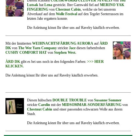
Diesen schönen
COLORWORKPULLOVER NIVALIS
von
Teti
Lutsak
hat
Lena
gestrickt. Ihre Garnwahl fiel auf
MERINO YAK
FINGERING
von
Chestnut Cabin
, welche sie bei unserem
Abverkauf auf dem
Wolle Festival
auf den Tegeler Seeterrassen im
letzten Jahr ergattern konnte.
Die Anleitung könnt Ihr über uns auf Ravelry käuflich erwerben.
Mit der limitierten
WEIHNACHTSFÄRBUNG AURORA
auf
ÀRD
DK
von
The Wee Yarn Company
strickte
Jace
diesen farbenfrohen
CUSHY COMFORT HAT
von
Stephen West.
ÀRD DK
gibt es bei uns noch in den folgenden Farben:
>>> HIER
KLICKEN.
Die Anleitung könnt Ihr über uns auf Ravelry käuflich erwerben.
Diesen hübschen
DOUBLE TROUBLE
von
Susanne Sommer
strickte
Carolin
mit der
MIDSOMMAR-SONDERFÄRBUNG
von
Chestnut Cabin
und einer passenden schwarzen Wolle aus ihrem
Stash.
Die Anleitung könnt Ihr über uns auf Ravelry käuflich erwerben.