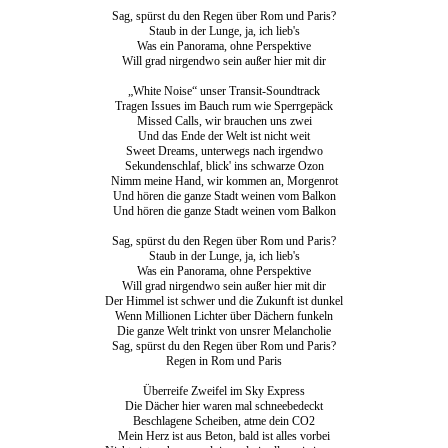
Sag, spürst du den Regen über Rom und Paris?
Staub in der Lunge, ja, ich lieb's
Was ein Panorama, ohne Perspektive
Will grad nirgendwo sein außer hier mit dir
„White Noise“ unser Transit-Soundtrack
Tragen Issues im Bauch rum wie Sperrgepäck
Missed Calls, wir brauchen uns zwei
Und das Ende der Welt ist nicht weit
Sweet Dreams, unterwegs nach irgendwo
Sekundenschlaf, blick' ins schwarze Ozon
Nimm meine Hand, wir kommen an, Morgenrot
Und hören die ganze Stadt weinen vom Balkon
Und hören die ganze Stadt weinen vom Balkon
Sag, spürst du den Regen über Rom und Paris?
Staub in der Lunge, ja, ich lieb's
Was ein Panorama, ohne Perspektive
Will grad nirgendwo sein außer hier mit dir
Der Himmel ist schwer und die Zukunft ist dunkel
Wenn Millionen Lichter über Dächern funkeln
Die ganze Welt trinkt von unsrer Melancholie
Sag, spürst du den Regen über Rom und Paris?
Regen in Rom und Paris
Überreife Zweifel im Sky Express
Die Dächer hier waren mal schneebedeckt
Beschlagene Scheiben, atme dein CO2
Mein Herz ist aus Beton, bald ist alles vorbei