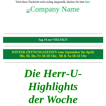
Wird diese Nachricht nicht richtig dargestellt, klicken Sie bitte
hier
.
Sag JA zur VIELFALT!
WINTER-ÖFFNUNGSZEITEN vom September bis April:
Mo, Di, Do, Fr 10-18 Uhr, Mi & Sa 10-14 Uhr
Die Herr-U-
Highlights
der Woche