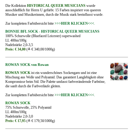
Die Kollektion
HISTORICAL QUEER MUSICIANS
wurde
ausschließlich für Herrn U gefärbt. 15 Farben inspiriert von queeren
Musiker und Musikerinnen, durch die Musik stark beeinflusst wurde.
Zur kompletten Farbübersicht bitte
>>>HIER KLICKEN<<<
.
BONNIE BFL SOCK - HISTORICAL QUEER MUSICIANS
100% Schurwolle (Bluefaced Leicester) superwashed
LL 400m/100g
Nadelstärke 2,0-3,5
Preis: € 34,00
(≙ € 340,00/1000g)
ROWAN SOCK von Rowan
ROWAN SOCK
ist ein wunderschönes Sockengarn und ist eine
Mischung aus Wolle und Polyamid. Das garantiert Langlebigkeit ohne
Kompromisse beim Stil. Die Palette umfasst farbverändernde Farbtöne,
die sanft durch die Farbverläufe gleiten.
Zur kompletten Farbübersicht bitte
>>>HIER KLICKEN<<<
.
ROWAN SOCK
75% Schurwolle, 25% Polyamid
LL 400m/100g
Nadelstärke 2,0-3,0
Preis: € 17,95
(≙ € 179,50/1000g)