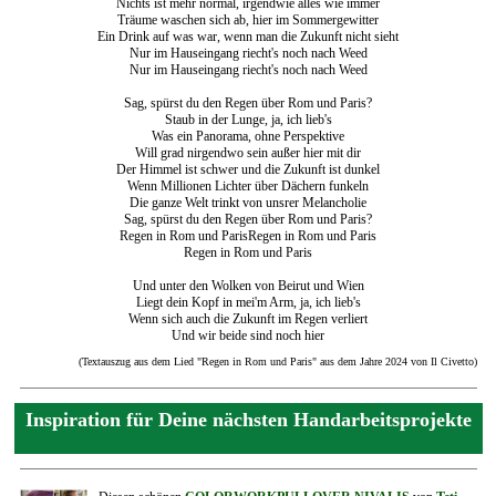
Nichts ist mehr normal, irgendwie alles wie immer
Träume waschen sich ab, hier im Sommergewitter
Ein Drink auf was war, wenn man die Zukunft nicht sieht
Nur im Hauseingang riecht's noch nach Weed
Nur im Hauseingang riecht's noch nach Weed
Sag, spürst du den Regen über Rom und Paris?
Staub in der Lunge, ja, ich lieb's
Was ein Panorama, ohne Perspektive
Will grad nirgendwo sein außer hier mit dir
Der Himmel ist schwer und die Zukunft ist dunkel
Wenn Millionen Lichter über Dächern funkeln
Die ganze Welt trinkt von unsrer Melancholie
Sag, spürst du den Regen über Rom und Paris?
Regen in Rom und ParisRegen in Rom und Paris
Regen in Rom und Paris
Und unter den Wolken von Beirut und Wien
Liegt dein Kopf in mei'm Arm, ja, ich lieb's
Wenn sich auch die Zukunft im Regen verliert
Und wir beide sind noch hier
(Textauszug aus dem Lied "Regen in Rom und Paris" aus dem Jahre 2024 von Il Civetto)
Inspiration für Deine nächsten Handarbeitsprojekte