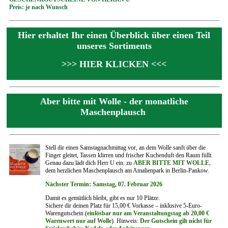
Preis: je nach Wunsch
Hier erhaltet Ihr einen Überblick über einen Teil
unseres Sortiments
>>> HIER KLICKEN <<<
Aber bitte mit Wolle - der monatliche
Maschenplausch
Stell dir einen Samstagnachmittag vor, an dem Wolle sanft über die
Finger gleitet, Tassen klirren und frischer Kuchenduft den Raum füllt.
Genau dazu lädt dich Herr U ein: zu
ABER BITTE MIT WOLLE
,
dem herzlichen Maschenplausch am Amalienpark in Berlin-Pankow.
Nächster Termin: Samstag, 07. Februar 202
6
Damit es gemütlich bleibt, gibt es nur 10 Plätze.
Sichere dir deinen Platz für 15,00 € Vorkasse – inklusive 5-Euro-
Warengutschein (
einlösbar nur am Veranstaltungstag ab 20,00 €
Warenwert nur auf Wolle
). Hinweis:
Der Gutschein gilt nicht für