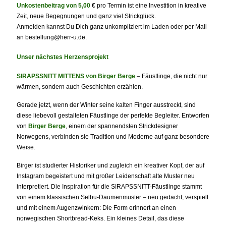
Unkostenbeitrag von 5,00
€
pro Termin ist eine Investition in kreative
Zeit, neue Begegnungen und ganz viel Strickglück.
Anmelden kannst Du Dich ganz unkompliziert im Laden oder per Mail
an bestellung@herr-u.de.
Unser nächstes Herzensprojekt
SIRAPSSNITT MITTENS von Birger Berge
– Fäustlinge, die nicht nur
wärmen, sondern auch Geschichten erzählen.
Gerade jetzt, wenn der Winter seine kalten Finger ausstreckt, sind
diese liebevoll gestalteten Fäustlinge der perfekte Begleiter. Entworfen
von
Birger Berge
, einem der spannendsten Strickdesigner
Norwegens, verbinden sie Tradition und Moderne auf ganz besondere
Weise.
Birger ist studierter Historiker und zugleich ein kreativer Kopf, der auf
Instagram begeistert und mit großer Leidenschaft alte Muster neu
interpretiert. Die Inspiration für die SIRAPSSNITT-Fäustlinge stammt
von einem klassischen Selbu-Daumenmuster – neu gedacht, verspielt
und mit einem Augenzwinkern: Die Form erinnert an einen
norwegischen Shortbread-Keks. Ein kleines Detail, das diese