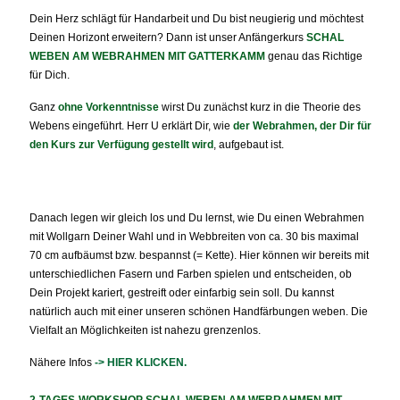
Dein Herz schlägt für Handarbeit und Du bist neugierig und möchtest
Deinen Horizont erweitern? Dann ist unser Anfängerkurs
SCHAL
WEBEN AM WEBRAHMEN MIT GATTERKAMM
genau das Richtige
für Dich.
Ganz
ohne Vorkenntnisse
wirst Du zunächst kurz in die Theorie des
Webens eingeführt. Herr U erklärt Dir, wie
der Webrahmen, der Dir für
den Kurs zur Verfügung gestellt wird
, aufgebaut ist.
Danach legen wir gleich los und Du lernst, wie Du einen Webrahmen
mit Wollgarn Deiner Wahl und in Webbreiten von ca. 30 bis maximal
70 cm aufbäumst bzw. bespannst (= Kette). Hier können wir bereits mit
unterschiedlichen Fasern und Farben spielen und entscheiden, ob
Dein Projekt kariert, gestreift oder einfarbig sein soll. Du kannst
natürlich auch mit einer unseren schönen Handfärbungen weben. Die
Vielfalt an Möglichkeiten ist nahezu grenzenlos.
Nähere Infos
-> HIER KLICKEN.